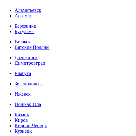
Альметьевск
Арзамас
Березники
Бугульма
Волжск
Вятские Поляны
Дзержинск
Димитровград
Елабуга
Зеленодольск
Ижевск
Йошкар-Ола
Казань
Киров
Кирово-Чепецк
Кузнецк