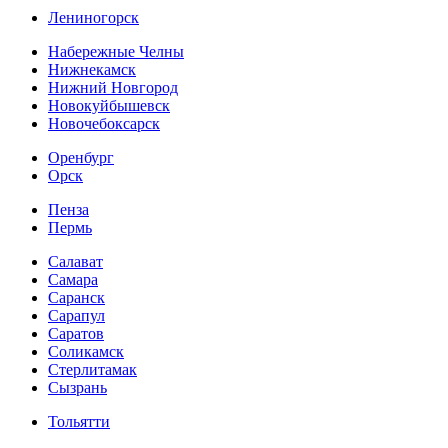
Лениногорск
Набережные Челны
Нижнекамск
Нижний Новгород
Новокуйбышевск
Новочебоксарск
Оренбург
Орск
Пенза
Пермь
Салават
Самара
Саранск
Сарапул
Саратов
Соликамск
Стерлитамак
Сызрань
Тольятти