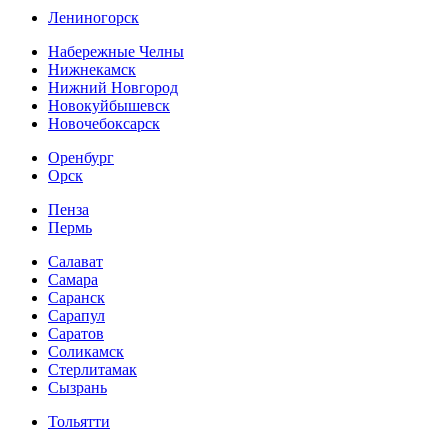
Лениногорск
Набережные Челны
Нижнекамск
Нижний Новгород
Новокуйбышевск
Новочебоксарск
Оренбург
Орск
Пенза
Пермь
Салават
Самара
Саранск
Сарапул
Саратов
Соликамск
Стерлитамак
Сызрань
Тольятти