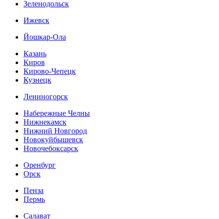
Зеленодольск
Ижевск
Йошкар-Ола
Казань
Киров
Кирово-Чепецк
Кузнецк
Лениногорск
Набережные Челны
Нижнекамск
Нижний Новгород
Новокуйбышевск
Новочебоксарск
Оренбург
Орск
Пенза
Пермь
Салават