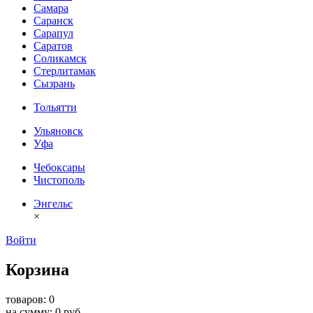
Самара
Саранск
Сарапул
Саратов
Соликамск
Стерлитамак
Сызрань
Тольятти
Ульяновск
Уфа
Чебоксары
Чистополь
Энгельс
×
Войти
Корзина
товаров: 0
на сумму: 0 руб.