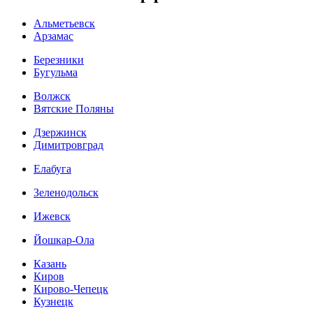
Альметьевск
Арзамас
Березники
Бугульма
Волжск
Вятские Поляны
Дзержинск
Димитровград
Елабуга
Зеленодольск
Ижевск
Йошкар-Ола
Казань
Киров
Кирово-Чепецк
Кузнецк