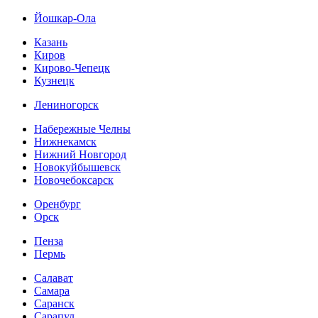
Йошкар-Ола
Казань
Киров
Кирово-Чепецк
Кузнецк
Лениногорск
Набережные Челны
Нижнекамск
Нижний Новгород
Новокуйбышевск
Новочебоксарск
Оренбург
Орск
Пенза
Пермь
Салават
Самара
Саранск
Сарапул