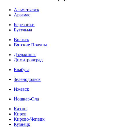
Альметьевск
Арзамас
Березники
Бугульма
Волжск
Вятские Поляны
Дзержинск
Димитровград
Елабуга
Зеленодольск
Ижевск
Йошкар-Ола
Казань
Киров
Кирово-Чепецк
Кузнецк