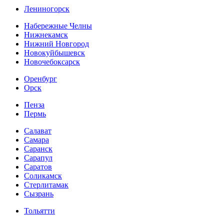
Лениногорск
Набережные Челны
Нижнекамск
Нижний Новгород
Новокуйбышевск
Новочебоксарск
Оренбург
Орск
Пенза
Пермь
Салават
Самара
Саранск
Сарапул
Саратов
Соликамск
Стерлитамак
Сызрань
Тольятти